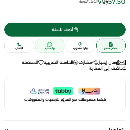
57.50
/م²
شامل الضريبة
أضف للسلة
عرض سعر
زيارة مندوب
واتساب
اتصال
إرسال إيميل
مشاركة
الحاسبة التقريبية
المفضلة
أضف إلى المقارنة
التفاصيل