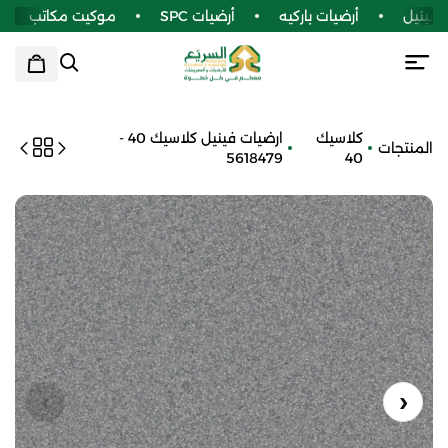
فينيل
أرضيات باركيه
أرضيات SPC
موكيت مكاتب
كلاسيك
ارضيات فينيل كلاسيك 40 -
المنتجات
5618479
40