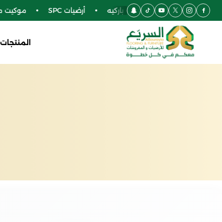
رضيات فينيل
أرضيات باركيه
أرضيات SPC
موكيت مكاتب
المنتجات