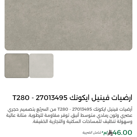
ارضيات فينيل ايكونك T280 - 27013495
أرضيات فينيل ايكونك T280 - 27013495 من السريّع بتصميم حجري
عصري ولون رمادي متوسط أنيق، توفر مقاومة للرطوبة، متانة عالية
وسهولة تنظيف للمساحات السكنية والتجارية الخفيفة.
46.00
/م²
شامل الضريبة