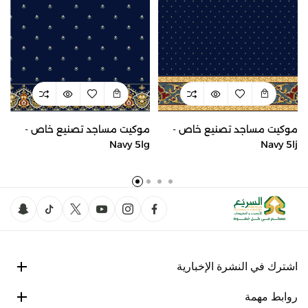
موكيت مساجد تصنيع خاص -
موكيت مساجد تصنيع خاص -
Navy 5lg
Navy 5lj
اشترك في النشرة الإخبارية
روابط مهمة