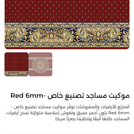
موكيت مساجد تصنيع خاص -Red 6mm
السريّع للأرضيات والمفروشات توفّر موكيت مساجد تصنيع خاص –
Red 6mm بلون أحمر عميق ونقوش إسلامية متوازنة تمنح أرضيات
المساجد طابعًا أنيقًا وتنظيمًا بصريًا مريحًا.