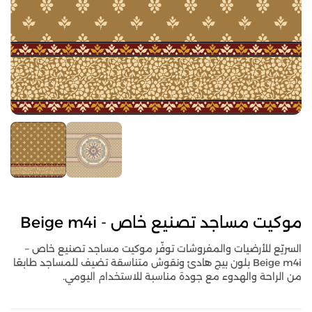
موكيت مساجد تصنيع خاص - Beige m4i
السريّع للأرضيات والمفروشات توفّر موكيت مساجد تصنيع خاص –
Beige m4i بلون بيج هادئ ونقوش متناسقة تضيف للمساجد طابعًا
من الراحة والهدوء مع جودة مناسبة للاستخدام اليومي.