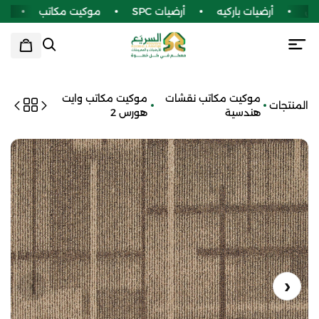
يل
أرضيات باركيه
أرضيات SPC
موكيت مكاتب
سج
موكيت مكاتب نقشات
موكيت مكاتب وايت
المنتجات
هندسية
هورس 2