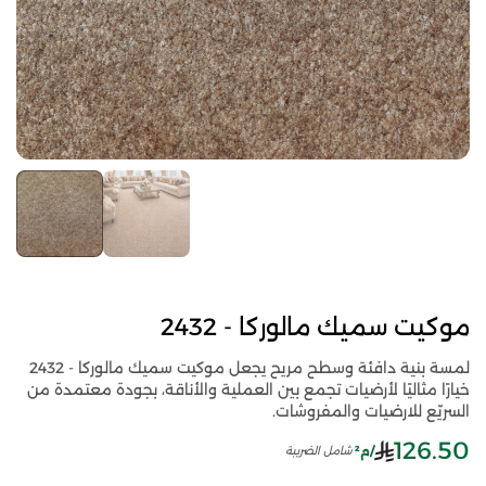
موكيت سميك مالوركا - 2432
لمسة بنية دافئة وسطح مريح يجعل موكيت سميك مالوركا - 2432
خيارًا مثاليًا لأرضيات تجمع بين العملية والأناقة، بجودة معتمدة من
السريّع للارضيات والمفروشات.
126.50
/م²
شامل الضريبة