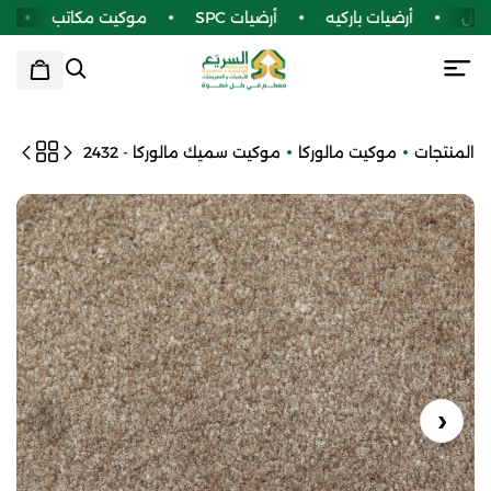
نيل
أرضيات باركيه
أرضيات SPC
موكيت مكاتب
سج
المنتجات
موكيت مالوركا
موكيت سميك مالوركا - 2432