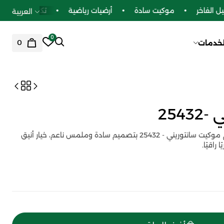
الفاخر
موكيت سادة
أرضيات رياضية
تكسيات بديل الخ
العربية
0
0
لخدمات
254
السريّع للأرضيات والمفروشات تقدّم موكيت سانتوريني - 25432 بتصميم سادة وملمس ناعم، خيار أنيق
راقيًا.