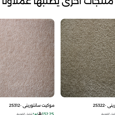
منتجات أخرى يطلبها عملاؤنا
-25322
موكيت سانتوريني -25312
132.25
/م²
مل الضريبة
شامل الضريبة