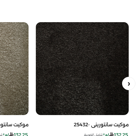
موكيت سانتوريني -25432
موكيت سانتوريني 
132.25
132.25
/م²
/م²
شامل الضريبة
شا