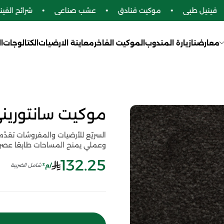
فينيل طبي
موكيت فنادق
عشب صناعي
شرائح الفينيل 
معارضنا
زيارة المندوب
الموكيت الفاخر
معاينة الارضيات
الكتالوجات
ا
موكيت سانتوريني -32
وعملي يمنح المساحات طابعًا عصريًا 
132.25
/م²
شامل الضريبة