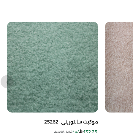
موكيت سانتوريني -25262
132.25
/م²
شامل الضريبة