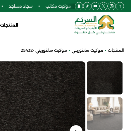
ركيه
أرضيات SPC
موكيت مكاتب
سجاد مساجد
المنتجات
المنتجات
موكيت سانتوريني
موكيت سانتوريني -25432