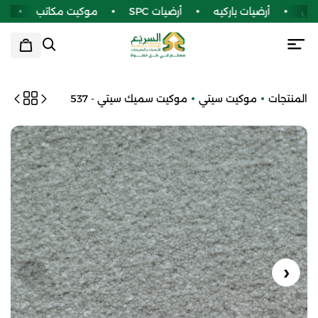
يل
أرضيات باركيه
أرضيات SPC
موكيت مكاتب
سج
المنتجات
موكيت سيتي
موكيت سميك سيتي - 537