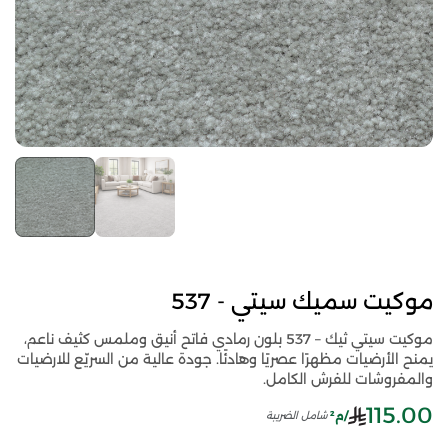
موكيت سميك سيتي - 537
موكيت سيتي ثيك – 537 بلون رمادي فاتح أنيق وملمس كثيف ناعم،
يمنح الأرضيات مظهرًا عصريًا وهادئًا. جودة عالية من السريّع للارضيات
والمفروشات للفرش الكامل.
115.00
/م²
شامل الضريبة