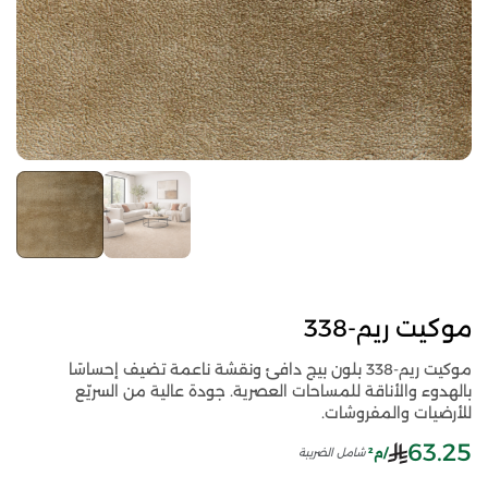
موكيت ريم-338
موكيت ريم-338 بلون بيج دافئ ونقشة ناعمة تضيف إحساسًا
بالهدوء والأناقة للمساحات العصرية. جودة عالية من السريّع
للأرضيات والمفروشات.
63.25
/م²
شامل الضريبة