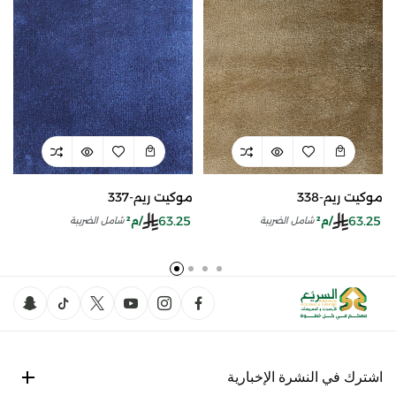
موكيت ريم-338
موكيت ريم-337
63.25
63.25
/م²
/م²
شامل الضريبة
شامل الضريبة
اشترك في النشرة الإخبارية