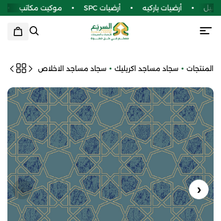
ينيل
أرضيات باركيه
أرضيات SPC
موكيت مكاتب
س
المنتجات
سجاد مساجد اكريليك
سجاد مساجد الاخلاص