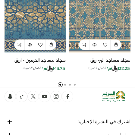
سجاد مساجد البر-ازرق
سجاد مساجد الحرمين - ازرق
143.75
132.25
/م²
/م²
شامل الضريبة
شامل الضريبة
اشترك في النشرة الإخبارية
روابط مهمة