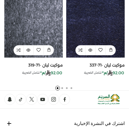
موكيت ليان -71-337
موكيت ليان -71-319
92.00
92.00
/م²
/م²
شامل الضريبة
شامل الضريبة
اشترك في النشرة الإخبارية