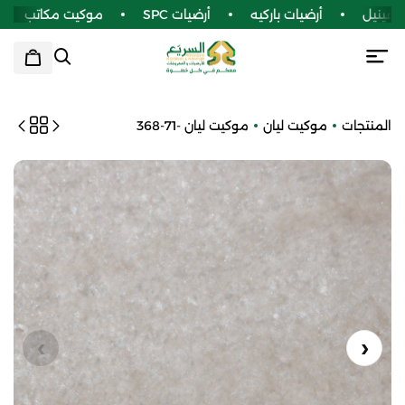
فينيل
أرضيات باركيه
أرضيات SPC
موكيت مكاتب
المنتجات
موكيت ليان
موكيت ليان -71-368