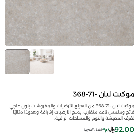
موكيت ليان -71-368
موكيت ليان -71-368 من السريّع للأرضيات والمفروشات بلون عاجي
فاتح وملمس ناعم متقارب، يمنح الأرضيات إشراقة وهدوءًا مثاليًا
لغرف المعيشة والنوم والمساحات الراقية.
92.00
/م²
شامل الضريبة