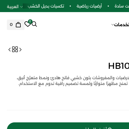
سادة
أرضيات رياضية
تكسيات بديل الخشب
العربية
0
0
لخدمات
1073 من السريّع للارضيات والمفروشات بلون خشبي فاتح هادئ ونمط متعرّج أنيق،