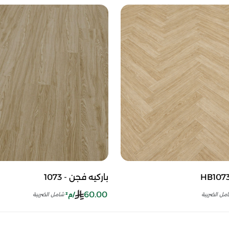
باركيه فجن - 1073
60.00
/م²
مل الضريبة
شامل الضريبة