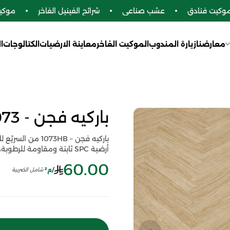
يت فنادق
عشب صناعي
شرائح الفينيل الفاخر
موكيت 
معارضنا
زيارة المندوب
الموكيت الفاخر
معاينة الارضيات
الكتالوجات
ا
باركيه فجن - HB1073
باركيه فجن – HB
أرضية SPC ثابتة ومقاومة للرطوبة، تمنح مظهرًا متوازنًا ولمسة تصميم راقية تدوم مع الاستخدام.
60.00
/م²
شامل الضريبة