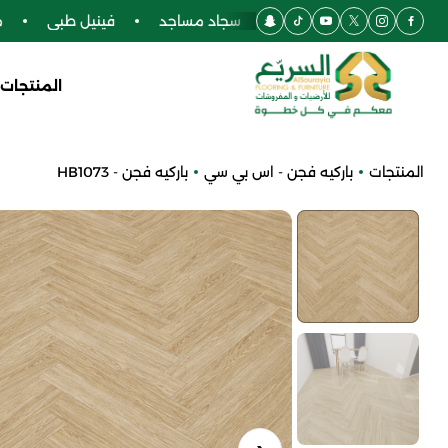
موكيت مكاتب
سجاد مساجد
فينيل طبي
موك
المنتجات
المنتجات
باركيه فجن - اس بي سي
باركيه فجن - HB1073