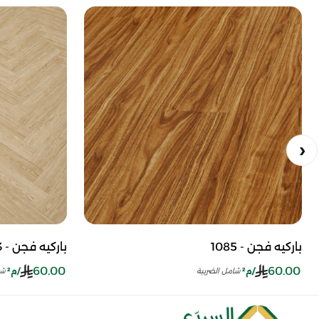
باركيه فجن - 1085
باركيه فجن - HB1073
60.00
60.00
/م²
/م²
شامل الضريبة
شا