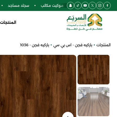
ركيه
أرضيات SPC
موكيت مكاتب
سجاد مساجد
ف
المنتجات
المنتجات
باركيه فجن - اس بي سي
باركيه فجن - 1036