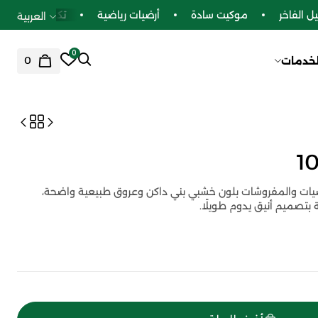
الفاخر
موكيت سادة
أرضيات رياضية
تكسيات بديل الخ
العربية
0
0
لخدمات
من السريّع للارضيات والمفروشات بلون خشبي بني داكن وعروق طبيعية واضحة،