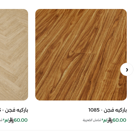
باركيه فجن - 1085
باركيه فجن - HB1073
60.00
60.00
/م²
/م²
شامل الضريبة
شا