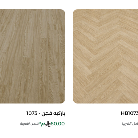
باركيه فجن - 1073
60.00
/م²
مل الضريبة
شامل الضريبة