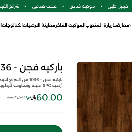
ينيل طبي
موكيت فنادق
عشب صناعي
شرائح الفينيل 
معارضنا
زيارة المندوب
الموكيت الفاخر
معاينة الارضيات
الكتالوجات
ا
باركيه فجن - 1036
باركيه فجن – 1036 
أرضية SPC متينة ومقاومة للرطوبة بتصميم أنيق يدوم طويلًا.
60.00
/م²
شامل الضريبة