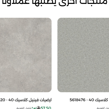
منتجات أخرى يطلبها عملاؤنا
40 - 5618476
ارضيات فينيل كلاسيك 40 - 5618020
57.50
/م²
مل الضريبة
شامل الضريبة