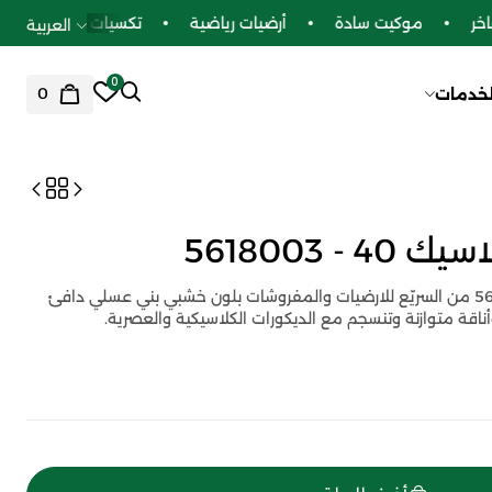
ر
موكيت سادة
أرضيات رياضية
تكسيات بديل الخشب
العربية
0
0
لخدمات
- 5618003
ارضيات فينيل كلاسيك 40 - 5618003 من السريّع للارضيات والمفروشات بلون خشبي بني عسلي دافئ
ناقة متوازنة وتنسجم مع الديكورات الكلاسيكية والعصرية.