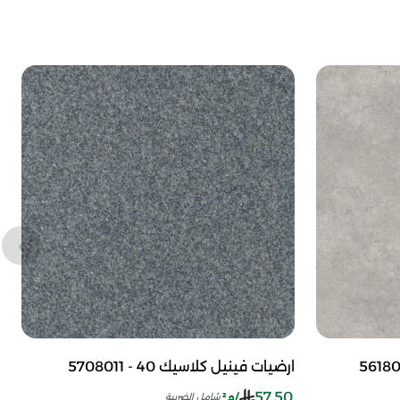
ارضيات فينيل كلاسيك 40 - 5708011
57.50
/م²
شامل الضريبة