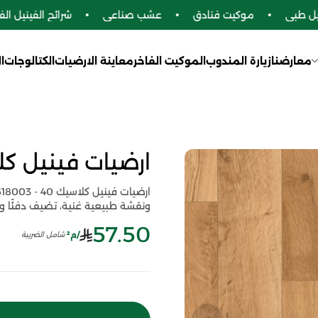
 طبي
موكيت فنادق
عشب صناعي
شرائح الفينيل الفاخ
معارضنا
زيارة المندوب
الموكيت الفاخر
معاينة الارضيات
الكتالوجات
ا
ارضيات فينيل كلاسيك 40 
ونقشة طبيعية غنية، تضيف دفئًا وأ
57.50
/م²
شامل الضريبة