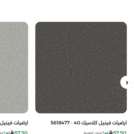
ارضيات فينيل كلاسيك 40 - 5618477
ارضيات فينيل كلاسيك 
57.50
57.50
/م²
/م²
شامل الضريبة
شا