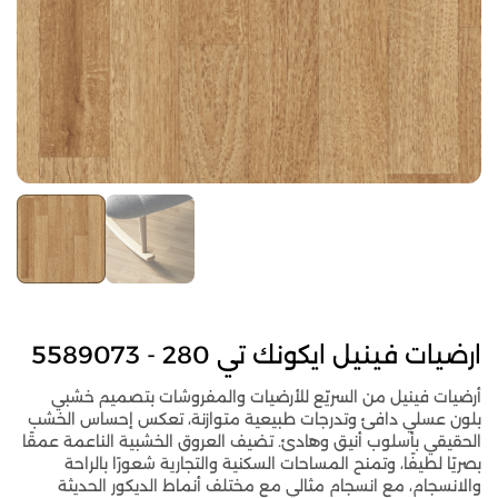
ارضيات فينيل ايكونك تي 280 - 5589073
أرضيات فينيل من السريّع للأرضيات والمفروشات بتصميم خشبي
بلون عسلي دافئ وتدرجات طبيعية متوازنة، تعكس إحساس الخشب
الحقيقي بأسلوب أنيق وهادئ. تضيف العروق الخشبية الناعمة عمقًا
بصريًا لطيفًا، وتمنح المساحات السكنية والتجارية شعورًا بالراحة
والانسجام، مع انسجام مثالي مع مختلف أنماط الديكور الحديثة