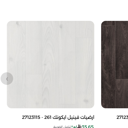
ارضيات فينيل ايكونك 261 - 27123115
35.65
/م²
شامل الضريبة