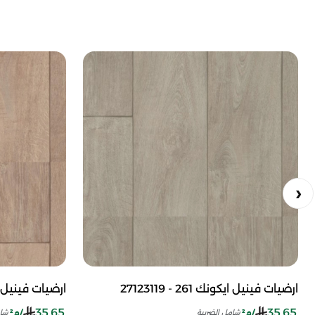
ارضيات فينيل ايكونك 61
ارضيات فينيل ايكونك 261 - 27123119
35.65
35.65
/م²
/م²
شام
شامل الضريبة