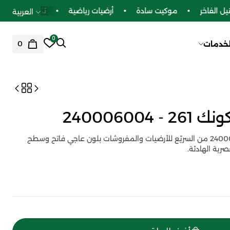
 الفاخر
موكيت سادة
أرضيات رياضية
تكسيات بديل ال
العربية
0
0
لخدمات
24000600
أرضيات فينيل أيكونك 261 – 240006004 من السريّع للأرضيات والمفروشات بلون عاجي فاتح وسطح
رية الهادئة.