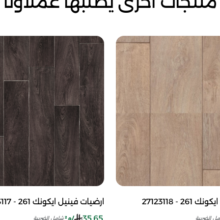
منتجات أخرى يطلبها عملاؤنا
2 - 27123118
ارضيات فينيل ايكونك 261 - 27123117
35.65
/م²
ل الضريبة
شامل الضريبة