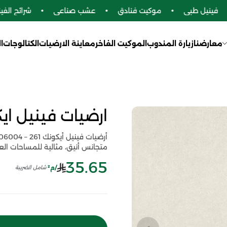
فينيل طبي
موكيت فنادق
عشب صناعي
شرائح الفينيل
معارضنا
زيارة المندوب
الموكيت الفاخر
معاينة الارضيات
الكتالوجات
ا
ارضيات فينيل ايكونك 261 - 4
متجانس أنيق، مثالية للمساحات العص
35.65
/م²
شامل الضريبة