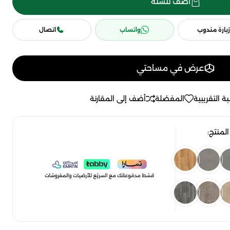
أضف للسلة
زيارة مندوب
واتساب
اتصال
عرض في مساحتي
ة التقريبية
المفضلة
أضف إلى المقارنة
لمنتج: