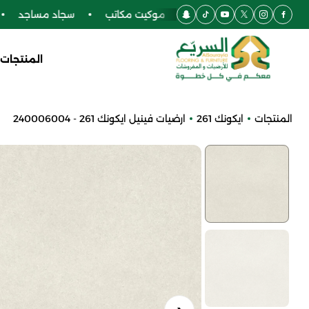
اركيه
أرضيات SPC
موكيت مكاتب
سجاد مساجد
المنتجات
المنتجات
ايكونك 261
ارضيات فينيل ايكونك 261 - 240006004