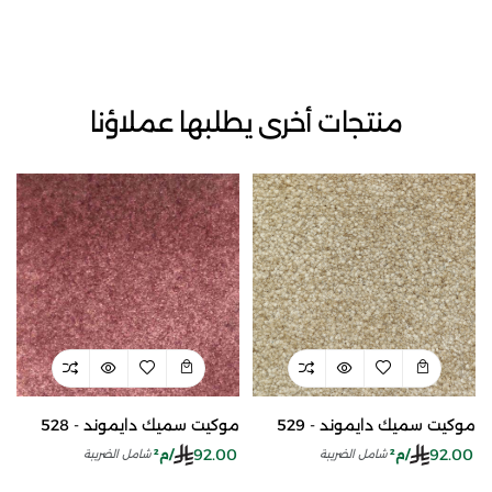
منتجات أخرى يطلبها عملاؤنا
موكيت سميك دايموند - 529
موكيت سميك دايموند - 528
92.00
92.00
/م²
/م²
شامل الضريبة
شامل الضريبة