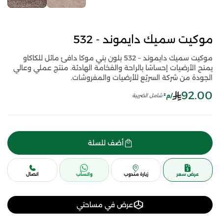
موكيت سميك دايموند - 532
موكيت سميك دايموند – 532 بلون بني موكا دافئ مائل للكاكاو
يمنح الأرضيات إحساسًا بالراحة والفخامة الهادئة. منتج عملي وعالي
الجودة من شركة السريّع للأرضيات والمفروشات.
92.00
/م²
شامل الضريبة
أضف للسلة
عرض سعر
زيارة مندوب
واتساب
اتصال
عرض في مساحتي