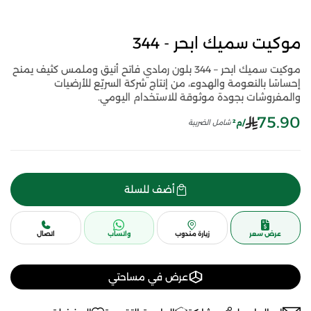
موكيت سميك ابحر - 344
موكيت سميك ابحر – 344 بلون رمادي فاتح أنيق وملمس كثيف يمنح
إحساسًا بالنعومة والهدوء، من إنتاج شركة السريّع للأرضيات
والمفروشات بجودة موثوقة للاستخدام اليومي.
75.90
/م²
شامل الضريبة
أضف للسلة
عرض سعر
زيارة مندوب
واتساب
اتصال
عرض في مساحتي