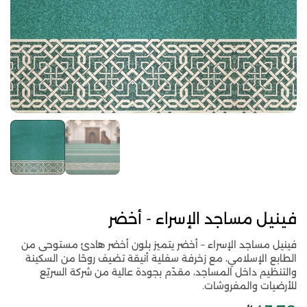
فينيل مساجد الإسراء - أخضر
فينيل مساجد الإسراء – أخضر يتميز بلون أخضر هادئ مستوحى من
الطابع الإسلامي، مع زخرفة سفلية أنيقة تضيف روحًا من السكينة
والتنظيم داخل المساجد، مقدّم بجودة عالية من شركة السريّع
للأرضيات والمفروشات.