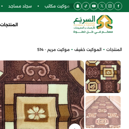
ركيه
أرضيات SPC
موكيت مكاتب
سجاد مساجد
المنتجات
المنتجات
الموكيت خفيف
موكيت مريم - 514