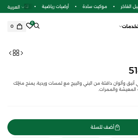
 الفاخر
موكيت سادة
أرضيات رياضية
تكسيات بديل الخ
العربية
0
0
لخدمات
تصميم هندسي أنيق وألوان دافئة من البني والبيج مع لمسات وردية، يمنح منزلك
المعيشة والممرات.
أضف للسلة