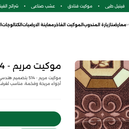
فينيل طبي
موكيت فنادق
عشب صناعي
شرائح الفينيل
معارضنا
زيارة المندوب
الموكيت الفاخر
معاينة الارضيات
الكتالوجات
ا
موكيت مريم - 514
موكيت مريم - 514 ب
أجواء مريحة وفخمة، مناسب لغرف 