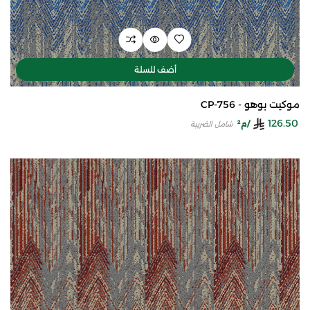
أضف للسلة
موكيت بوهو - CP-756
126.50
/م²
شامل الضريبة