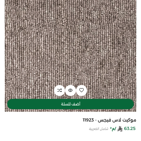
أضف للسلة
موكيت لاس فيجس - 11923
63.25
/م²
شامل الضريبة