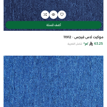
أضف للسلة
موكيت لاس فيجس - 11912
63.25
/م²
شامل الضريبة