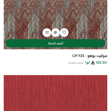
أضف للسلة
موكيت بوهو - CP-723
126.50
/م²
شامل الضريبة