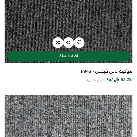
أضف للسلة
موكيت لاس فيجس - 11943
63.25
/م²
شامل الضريبة