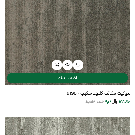
أضف للسلة
موكيت مكاتب كلاود سكيب - 9198
97.75
/م²
شامل الضريبة