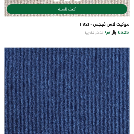
أضف للسلة
موكيت لاس فيجس - 11921
63.25
/م²
شامل الضريبة