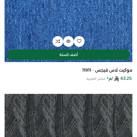
أضف للسلة
موكيت لاس فيجس - 11911
63.25
/م²
شامل الضريبة