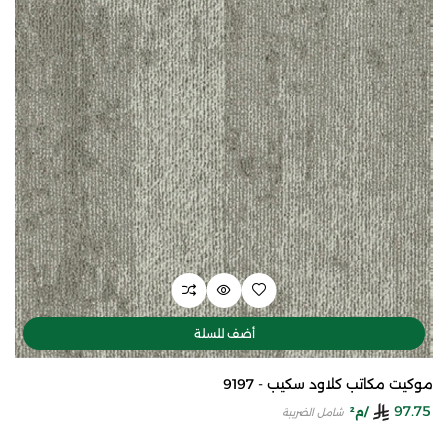
أضف للسلة
موكيت مكاتب كلاود سكيب - 9197
97.75
/م²
شامل الضريبة