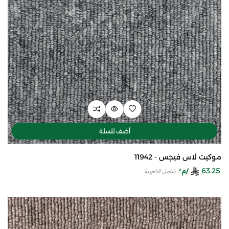
أضف للسلة
موكيت لاس فيجس - 11942
63.25
/م²
شامل الضريبة