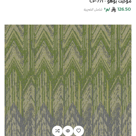
موكيت بوهو - CP-771
126.50
/م²
شامل الضريبة