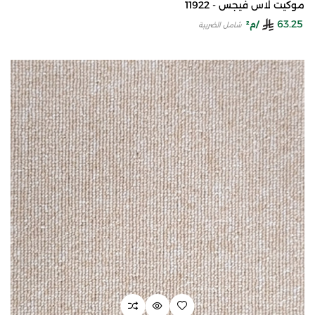
موكيت لاس فيجس - 11922
63.25
/م²
شامل الضريبة