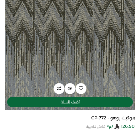
أضف للسلة
موكيت بوهو - CP-772
126.50
/م²
شامل الضريبة