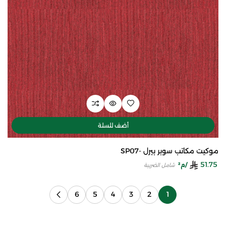
أضف للسلة
موكيت مكاتب سوبر بيرل -SP07
51.75
/م²
شامل الضريبة
6
5
4
3
2
1