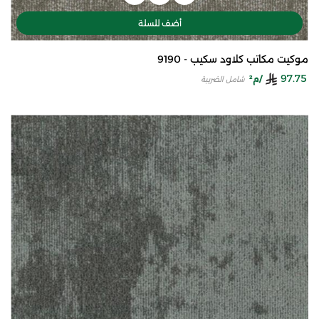
أضف للسلة
موكيت مكاتب كلاود سكيب - 9190
97.75
/م²
شامل الضريبة