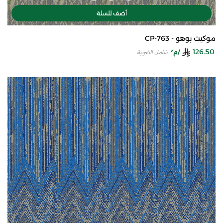
أضف للسلة
موكيت بوهو - CP-763
126.50
/م²
شامل الضريبة