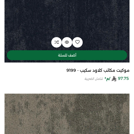
أضف للسلة
موكيت مكاتب كلاود سكيب - 9199
97.75
/م²
شامل الضريبة