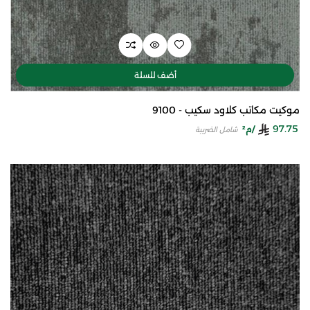
أضف للسلة
موكيت مكاتب كلاود سكيب - 9100
97.75
/م²
شامل الضريبة