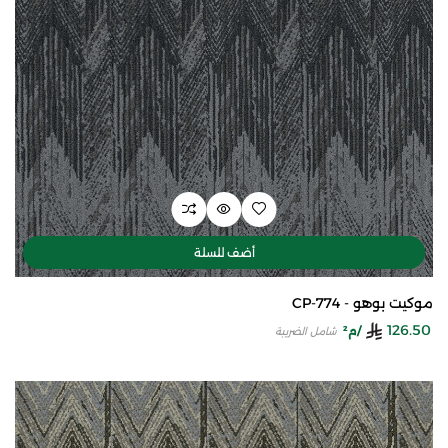
أضف للسلة
موكيت بوهو - CP-774
126.50
/م²
شامل الضريبة