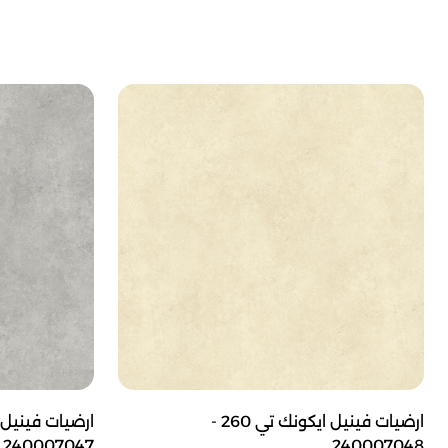
ارضيات فينيل ايكونك تي 260 -
240007047
240007048