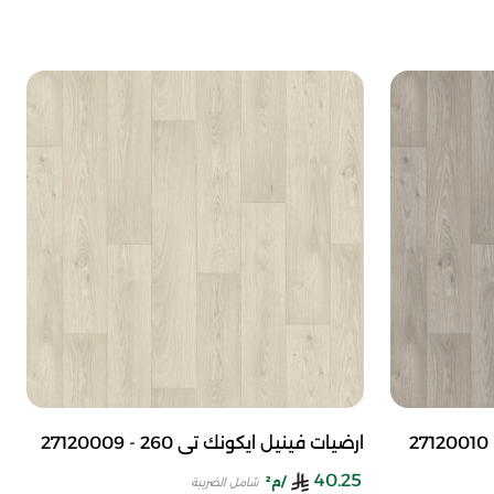
ارضيات فينيل ايكونك تي 260 - 27120009
40.25
/م²
شامل الضريبة