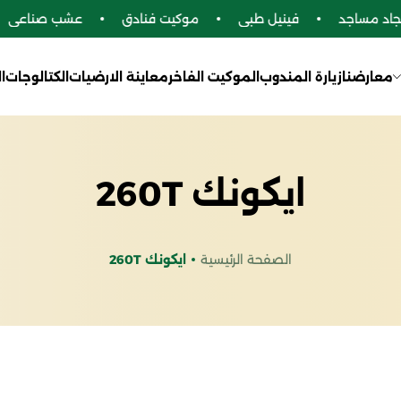
ساجد
فينيل طبي
موكيت فنادق
عشب صناعي
معارضنا
زيارة المندوب
الموكيت الفاخر
معاينة الارضيات
الكتالوجات
ا
ايكونك 260T
الصفحة الرئيسية
ايكونك 260T