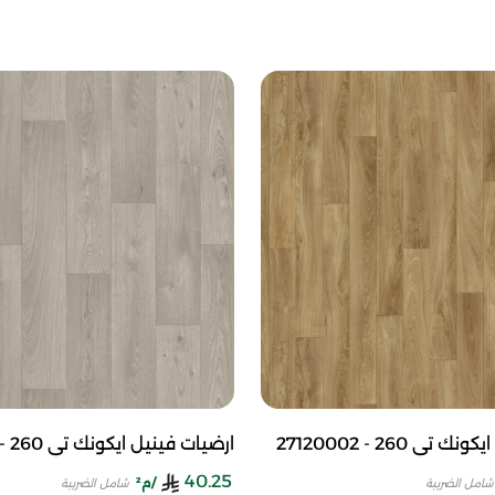
ي 260 - 27120002
ارضيات فينيل ايكونك تي 260 - 27120010
40.25
/م²
شامل الضريبة
شامل الضريبة