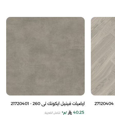
ارضيات فينيل ايكونك تي 260 - 21720401
40.25
/م²
شامل الضريبة