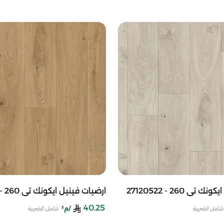
ي 260 - 27120522
ارضيات فينيل ايكونك تي 260 - 27120519
40.25
/م²
شامل الضريبة
شامل الضريبة