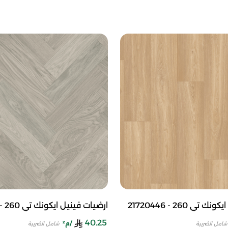
ي 260 - 21720446
ارضيات فينيل ايكونك تي 260 - 27120404
40.25
/م²
شامل الضريبة
شامل الضريبة