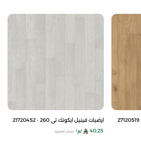
ارضيات فينيل ايكونك تي 260 - 21720452
40.25
/م²
شامل الضريبة