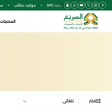
أرضيات باركيه
أرضيات SPC
موكيت مكاتب
سجاد م
المنتجات
فلتر
تلقائي