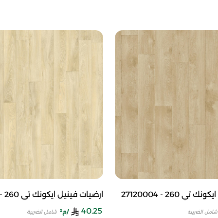
ي 260 - 27120004
ارضيات فينيل ايكونك تي 260 - 27120003
40.25
/م²
شامل الضريبة
شامل الضريبة