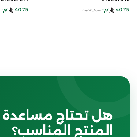
40.25
40.25
/م²
/م²
شامل الضريبة
هل تحتاج مساعدة ف
المنتج المناسب؟