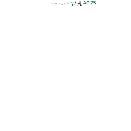
40.25
/م²
شامل الضريبة